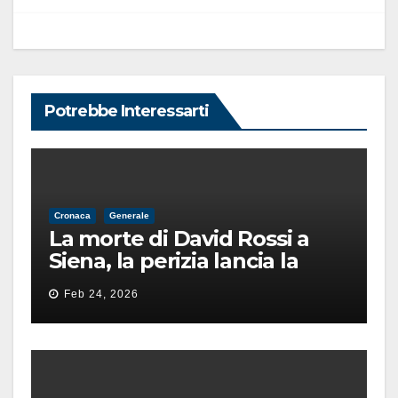
Potrebbe Interessarti
Cronaca
Generale
La morte di David Rossi a
Siena, la perizia lancia la
pista di un’intimidazione
Feb 24, 2026
finita male