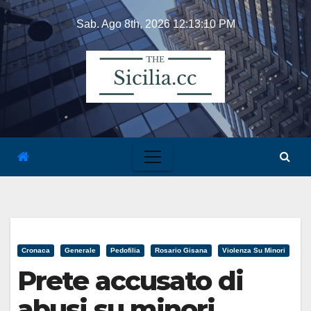
Skip
Sab. Ago 8th, 2026
12:13:10 PM
to
content
Cronaca
Generale
Pedofilia
Rosario Gisana
Violenza Su Minori
Prete accusato di
abusi su minori