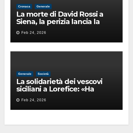
Cronaca
Generale
La morte di David Rossi a
Siena, la perizia lancia la
pista di un’intimidazione
Feb 24, 2026
finita male
Generale
Società
La solidarietà dei vescovi
siciliani a Lorefice: «Ha
difeso il valore e la dignità
Feb 24, 2026
dell’umanità»