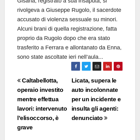
Gisana, registrato a sua insaputa, si
rivolgeva a Giuseppe Rugolo, il sacerdote
accusato di violenza sessuale su minori.
Alcuni brani di quella registrazione, fatta
proprio da Rugolo dopo che era stato
trasferito a Ferrara e allontanato da Enna,
sono state ascoltate ieri nell’aula...
Navigazione
Caltabellotta,
Licata, supera le
articoli
operaio investito
auto incolonnate
mentre effettua
per un incidente e
lavori: intervenuto
insulta gli agenti:
l’elisoccorso, è
denunciato
grave