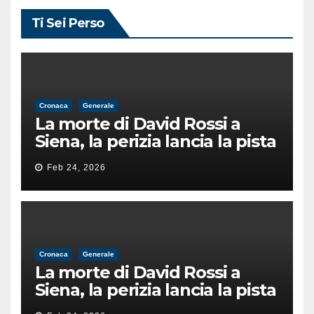
Ti Sei Perso
Cronaca
Generale
La morte di David Rossi a
Siena, la perizia lancia la pista
di un’intimidazione finita
Feb 24, 2026
male
Cronaca
Generale
La morte di David Rossi a
Siena, la perizia lancia la pista
di un’intimidazione finita