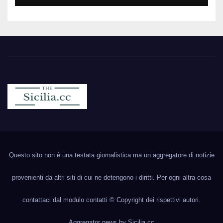
Sicilia.cc
Notizie cronaca politica ecc..
Questo sito non è una testata giornalistica ma un aggregatore di notizie
provenienti da altri siti di cui ne detengono i diritti. Per ogni altra cosa
contattaci dal modulo contatti © Copyright dei rispettivi autori.
Aggregator news by
Sicilia.cc