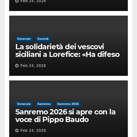
Feb 24, 2026
male
Generale
Società
La solidarietà dei vescovi
siciliani a Lorefice: «Ha difeso
il valore e la dignità
Feb 24, 2026
dell’umanità»
Generale
Sanremo
Sanremo 2026
Sanremo 2026 si apre con la
voce di Pippo Baudo
Feb 24, 2026