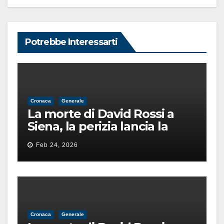
Potrebbe Interessarti
Cronaca
Generale
La morte di David Rossi a
Siena, la perizia lancia la
pista di un’intimidazione
Feb 24, 2026
finita male
Cronaca
Generale