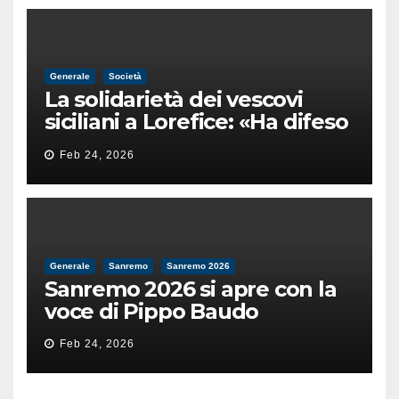
Generale
Società
La solidarietà dei vescovi
siciliani a Lorefice: «Ha difeso
il valore e la dignità
Feb 24, 2026
dell’umanità»
Generale
Sanremo
Sanremo 2026
Sanremo 2026 si apre con la
voce di Pippo Baudo
Feb 24, 2026