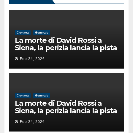
Cronaca
Generale
La morte di David Rossi a
Siena, la perizia lancia la pista
di un’intimidazione finita
Feb 24, 2026
male
Cronaca
Generale
La morte di David Rossi a
Siena, la perizia lancia la pista
di un’intimidazione finita
Feb 24, 2026
male