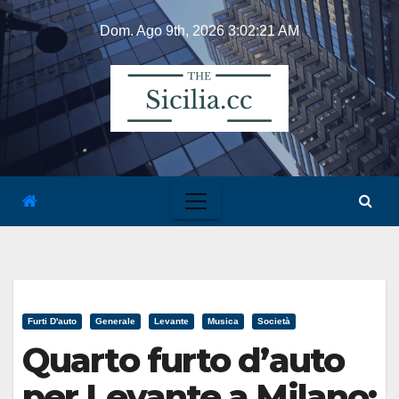
Skip
Dom. Ago 9th, 2026
3:02:21 AM
to
content
Furti D'auto
Generale
Levante
Musica
Società
Quarto furto d’auto
per Levante a Milano: