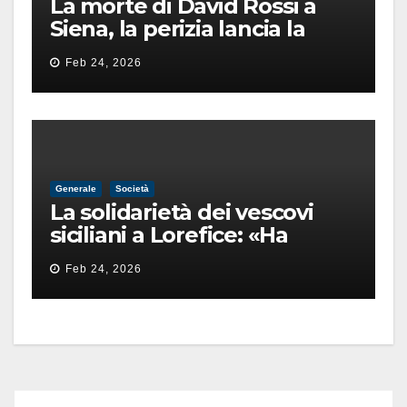
La morte di David Rossi a
Siena, la perizia lancia la
pista di un’intimidazione
Feb 24, 2026
finita male
Generale
Società
La solidarietà dei vescovi
siciliani a Lorefice: «Ha
difeso il valore e la dignità
Feb 24, 2026
dell’umanità»