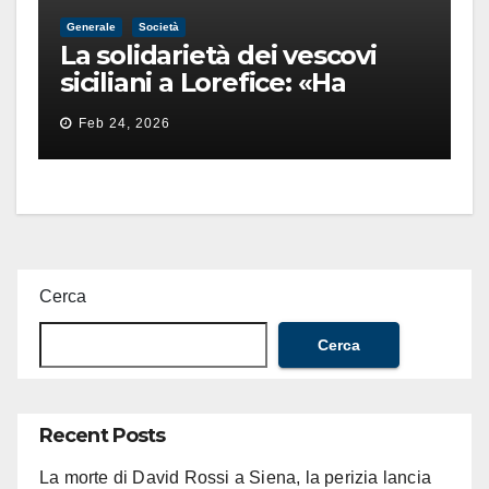
Generale
Società
La solidarietà dei vescovi
siciliani a Lorefice: «Ha
difeso il valore e la dignità
Feb 24, 2026
dell’umanità»
Cerca
Cerca
Recent Posts
La morte di David Rossi a Siena, la perizia lancia