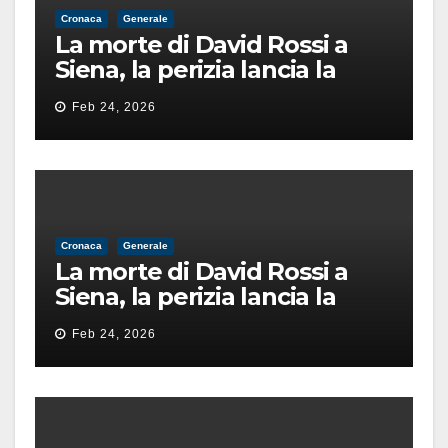
Cronaca
Generale
La morte di David Rossi a
Siena, la perizia lancia la
pista di un’intimidazione
Feb 24, 2026
finita male
Cronaca
Generale
La morte di David Rossi a
Siena, la perizia lancia la
pista di un’intimidazione
Feb 24, 2026
finita male