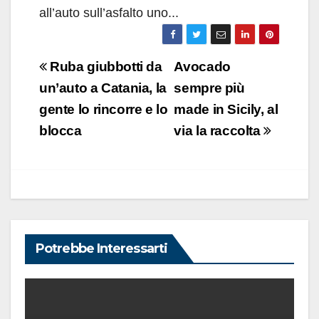
all’auto sull’asfalto uno...
Navigazione
Ruba giubbotti da
Avocado
articoli
un’auto a Catania, la
sempre più
gente lo rincorre e lo
made in Sicily, al
blocca
via la raccolta
Potrebbe Interessarti