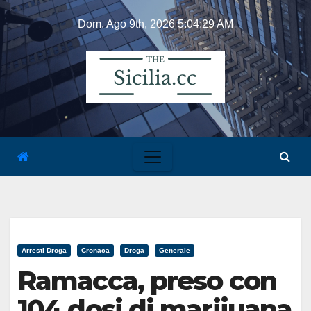
Skip
Dom. Ago 9th, 2026
5:04:30 AM
to
content
Arresti Droga
Cronaca
Droga
Generale
Ramacca, preso con
104 dosi di marijuana