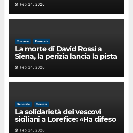
di un’intimidazione finita
Feb 24, 2026
male
Cronaca
Generale
La morte di David Rossi a
Siena, la perizia lancia la pista
di un’intimidazione finita
Feb 24, 2026
male
Generale
Società
La solidarietà dei vescovi
siciliani a Lorefice: «Ha difeso
il valore e la dignità
Feb 24, 2026