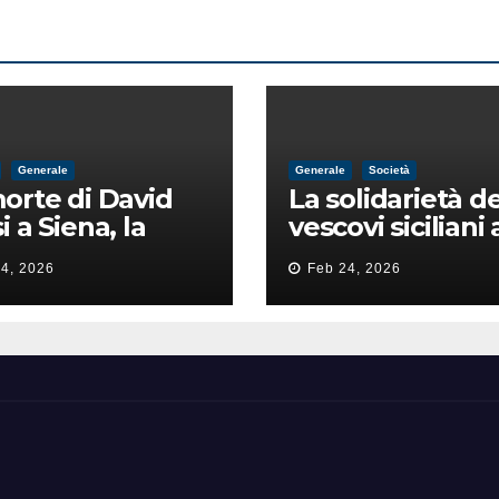
Generale
Generale
Società
orte di David
La solidarietà de
i a Siena, la
vescovi siciliani 
zia lancia la
Lorefice: «Ha di
4, 2026
Feb 24, 2026
a di
il valore e la dig
ntimidazione
dell’umanità»
ta male