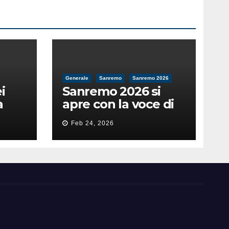
Generale
Sanremo
Sanremo 2026
i
Sanremo 2026 si
a
apre con la voce di
feso
Pippo Baudo
Feb 24, 2026
nità