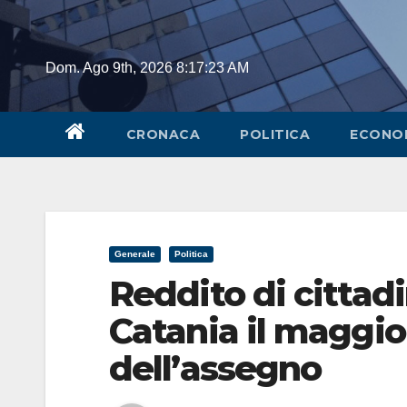
Skip
to
content
Dom. Ago 9th, 2026
8:17:23 AM
CRONACA
POLITICA
ECONO
Generale
Politica
Reddito di cittad
Catania il maggi
dell’assegno