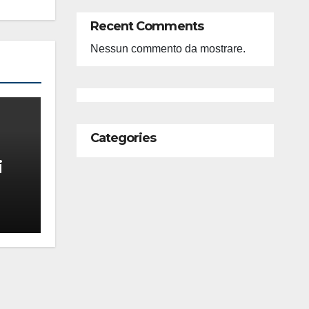
Recent Comments
Nessun commento da mostrare.
Categories
i
feso
ità