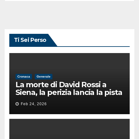
Ti Sei Perso
Cronaca
Generale
La morte di David Rossi a
Siena, la perizia lancia la pista
di un’intimidazione finita
Feb 24, 2026
male