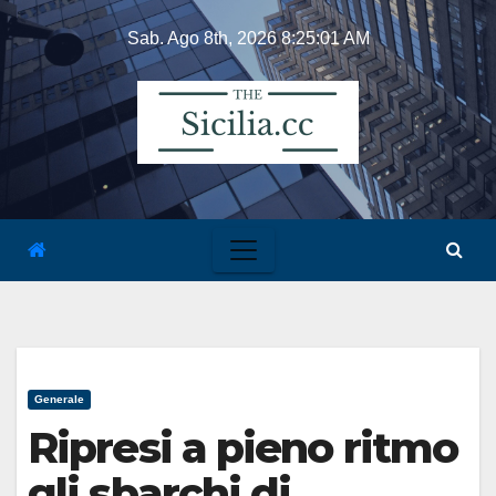
Skip
Sab. Ago 8th, 2026
8:25:02 AM
to
content
Generale
Ripresi a pieno ritmo
gli sbarchi di