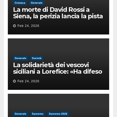
Cronaca
Generale
La morte di David Rossi a
Siena, la perizia lancia la pista
di un’intimidazione finita
Feb 24, 2026
male
Generale
Società
La solidarietà dei vescovi
siciliani a Lorefice: «Ha difeso
il valore e la dignità
Feb 24, 2026
dell’umanità»
Generale
Sanremo
Sanremo 2026