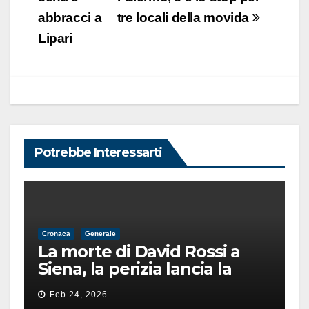
abbracci a
tre locali della movida
Lipari
Potrebbe Interessarti
Cronaca
Generale
La morte di David Rossi a
Siena, la perizia lancia la
pista di un’intimidazione
Feb 24, 2026
finita male