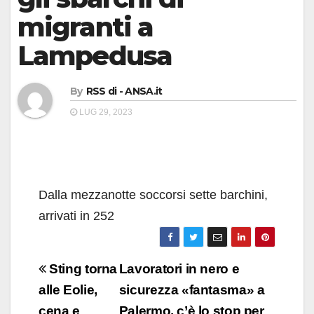
migranti a
Lampedusa
By
RSS di - ANSA.it
LUG 29, 2023
Dalla mezzanotte soccorsi sette barchini,
arrivati in 252
Navigazione
Sting torna
Lavoratori in nero e
articoli
alle Eolie,
sicurezza «fantasma» a
cena e
Palermo, c’è lo stop per