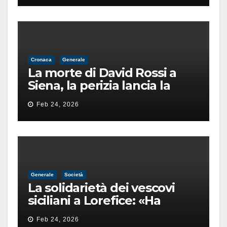
Cronaca
Generale
La morte di David Rossi a
Siena, la perizia lancia la
pista di un’intimidazione
Feb 24, 2026
finita male
Generale
Società
La solidarietà dei vescovi
siciliani a Lorefice: «Ha
difeso il valore e la dignità
Feb 24, 2026
dell’umanità»