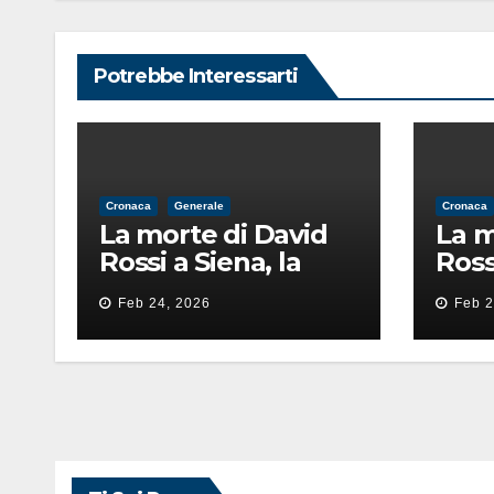
Potrebbe Interessarti
Cronaca
Generale
Cronaca
La morte di David
La m
Rossi a Siena, la
Ross
perizia lancia la
periz
Feb 24, 2026
Feb 2
pista di
pista
un’intimidazione
un’i
finita male
fini