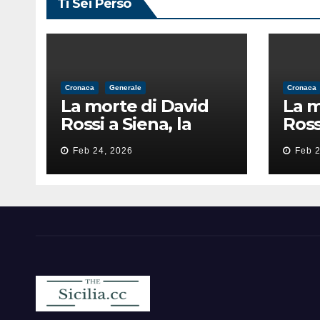
Ti Sei Perso
Cronaca
Generale
Cronaca
La morte di David
La m
Rossi a Siena, la
Ross
perizia lancia la
peri
Feb 24, 2026
Feb 2
pista di
pist
un’intimidazione
un’i
finita male
fini