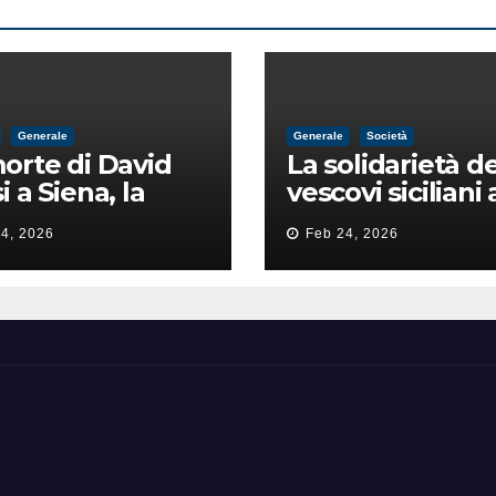
Generale
Generale
Società
orte di David
La solidarietà de
i a Siena, la
vescovi siciliani 
zia lancia la
Lorefice: «Ha di
4, 2026
Feb 24, 2026
a di
il valore e la dig
ntimidazione
dell’umanità»
ta male