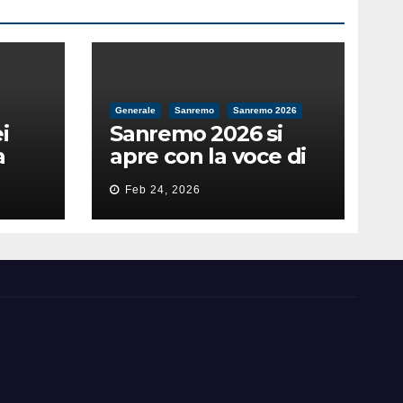
Generale
Sanremo
Sanremo 2026
i
Sanremo 2026 si
a
apre con la voce di
feso
Pippo Baudo
Feb 24, 2026
nità