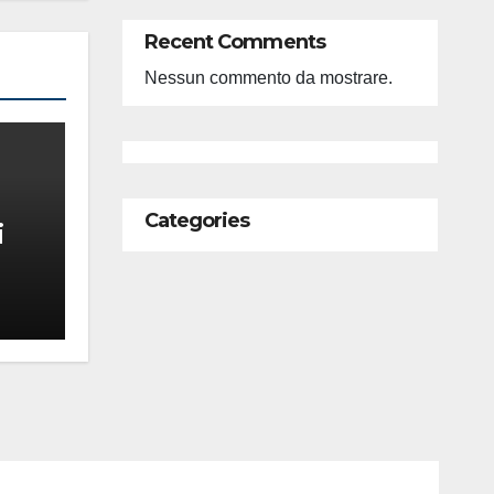
Recent Comments
Nessun commento da mostrare.
Categories
i
feso
ità