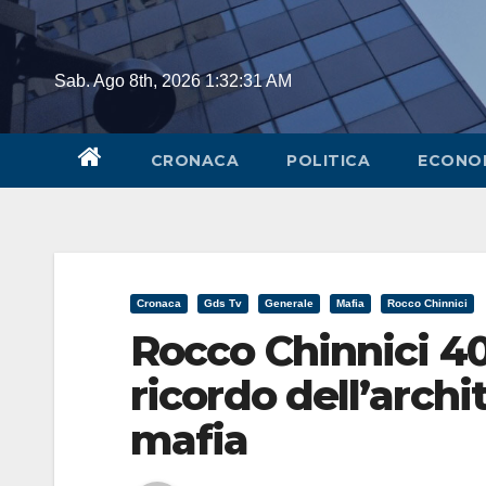
Skip
to
content
Sab. Ago 8th, 2026
1:32:31 AM
CRONACA
POLITICA
ECONO
Cronaca
Gds Tv
Generale
Mafia
Rocco Chinnici
Rocco Chinnici 40
ricordo dell’archit
mafia