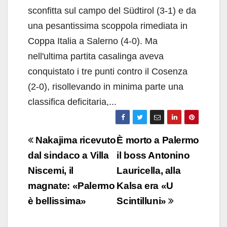
sconfitta sul campo del Südtirol (3-1) e da
una pesantissima scoppola rimediata in
Coppa Italia a Salerno (4-0). Ma
nell'ultima partita casalinga aveva
conquistato i tre punti contro il Cosenza
(2-0), risollevando in minima parte una
classifica deficitaria,...
Navigazione
Nakajima ricevuto
È morto a Palermo
articoli
dal sindaco a Villa
il boss Antonino
Niscemi, il
Lauricella, alla
magnate: «Palermo
Kalsa era «U
è bellissima»
Scintilluni»