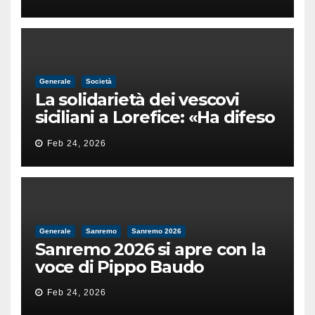
male
Generale
Società
La solidarietà dei vescovi
siciliani a Lorefice: «Ha difeso
il valore e la dignità
Feb 24, 2026
dell’umanità»
Generale
Sanremo
Sanremo 2026
Sanremo 2026 si apre con la
voce di Pippo Baudo
Feb 24, 2026