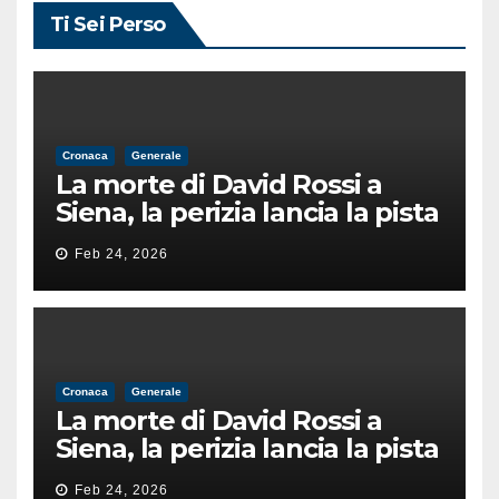
Ti Sei Perso
Cronaca
Generale
La morte di David Rossi a
Siena, la perizia lancia la pista
di un’intimidazione finita
Feb 24, 2026
male
Cronaca
Generale
La morte di David Rossi a
Siena, la perizia lancia la pista
di un’intimidazione finita
Feb 24, 2026