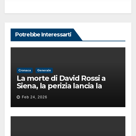
Potrebbe Interessarti
Cronaca
Generale
La morte di David Rossi a
Siena, la perizia lancia la
pista di un’intimidazione
Feb 24, 2026
finita male