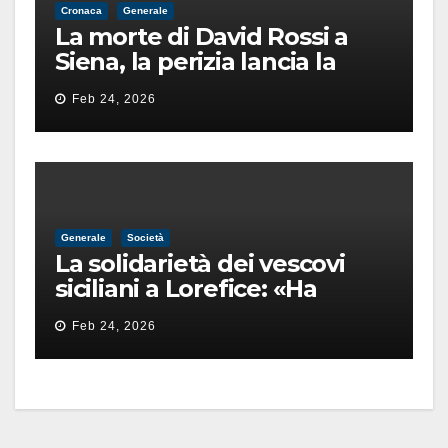
Cronaca
Generale
La morte di David Rossi a
Siena, la perizia lancia la
pista di un’intimidazione
Feb 24, 2026
finita male
Generale
Società
La solidarietà dei vescovi
siciliani a Lorefice: «Ha
difeso il valore e la dignità
Feb 24, 2026
dell’umanità»