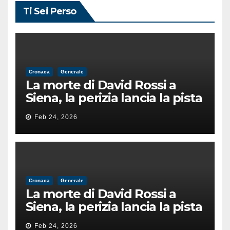
Ti Sei Perso
Cronaca
Generale
La morte di David Rossi a
Siena, la perizia lancia la pista
di un’intimidazione finita
Feb 24, 2026
male
Cronaca
Generale
La morte di David Rossi a
Siena, la perizia lancia la pista
di un’intimidazione finita
Feb 24, 2026