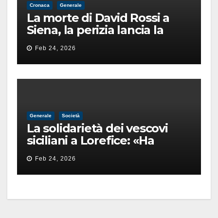
Cronaca
Generale
La morte di David Rossi a
Siena, la perizia lancia la
pista di un’intimidazione
Feb 24, 2026
finita male
Generale
Società
La solidarietà dei vescovi
siciliani a Lorefice: «Ha
difeso il valore e la dignità
Feb 24, 2026
dell’umanità»