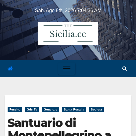
Skip
Sab. Ago 8th, 2026
7:04:36 AM
to
content
Festino
Gds Tv
Generale
Santa Rosalia
Società
Santuario di
Montepellegrino a