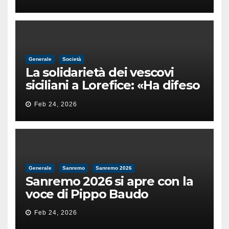
male
Generale
Società
La solidarietà dei vescovi
siciliani a Lorefice: «Ha difeso
il valore e la dignità
Feb 24, 2026
dell’umanità»
Generale
Sanremo
Sanremo 2026
Sanremo 2026 si apre con la
voce di Pippo Baudo
Feb 24, 2026