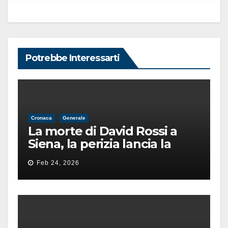
Potrebbe Interessarti
Cronaca
Generale
La morte di David Rossi a
Siena, la perizia lancia la
pista di un’intimidazione
Feb 24, 2026
finita male