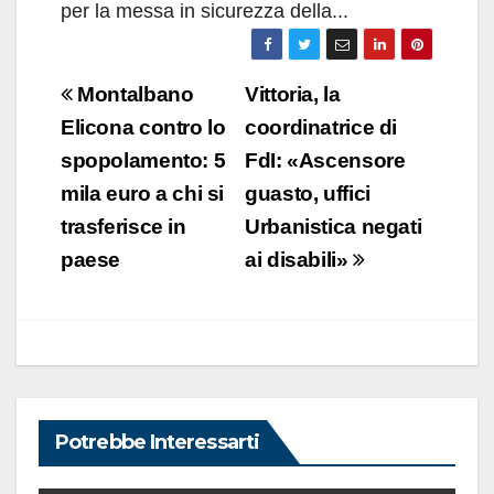
per la messa in sicurezza della...
Navigazione
Montalbano
Vittoria, la
articoli
Elicona contro lo
coordinatrice di
spopolamento: 5
FdI: «Ascensore
mila euro a chi si
guasto, uffici
trasferisce in
Urbanistica negati
paese
ai disabili»
Potrebbe Interessarti