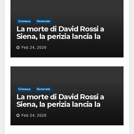
Cronaca
Generale
La morte di David Rossi a
Siena, la perizia lancia la
pista di un’intimidazione
Feb 24, 2026
finita male
Cronaca
Generale
La morte di David Rossi a
Siena, la perizia lancia la
pista di un’intimidazione
Feb 24, 2026
finita male