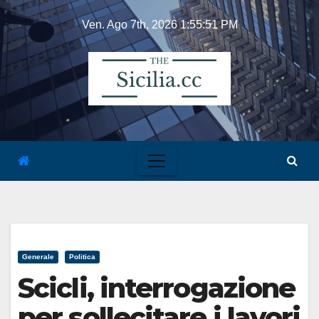
Skip
Ven. Ago 7th, 2026
1:55:51 PM
to
content
Generale
Politica
Scicli, interrogazione
per sollecitare i lavori