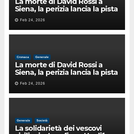
La morte di David Rossi a
Siena, la perizia lancia la pista
di un’intimidazione finita
Feb 24, 2026
male
Cronaca
Generale
La morte di David Rossi a
Siena, la perizia lancia la pista
di un’intimidazione finita
Feb 24, 2026
male
Generale
Società
La solidarietà dei vescovi