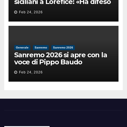
siciliani a Lorefice: «Ha difeso
il valore e la dignità
Feb 24, 2026
dell’umanità»
Generale
Sanremo
Sanremo 2026
Sanremo 2026 si apre con la
voce di Pippo Baudo
Feb 24, 2026