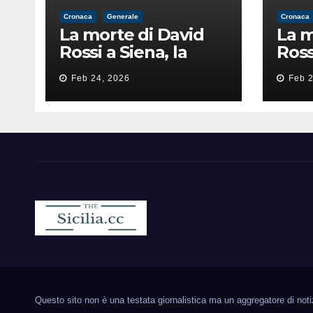
Cronaca
Generale
Cronaca
La morte di David
La m
Rossi a Siena, la
Ross
perizia lancia la
peri
Feb 24, 2026
Feb 2
pista di
pist
un’intimidazione
un’i
finita male
fini
Sicilia.cc
Notizie cronaca politica ecc..
Questo sito non è una testata giornalistica ma un aggregatore di notizie