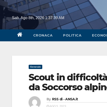
Skip
to
content
Sab. Ago 8th, 2026
1:37:39 AM
CRONACA
POLITICA
ECONO
Generale
Scout in difficoltà
da Soccorso alpi
By
RSS di - ANSA.it
AGO 5, 2023