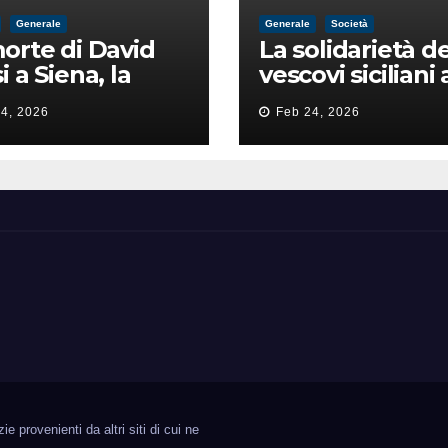
Generale
Generale
Società
orte di David
La solidarietà de
i a Siena, la
vescovi siciliani 
zia lancia la
Lorefice: «Ha di
4, 2026
Feb 24, 2026
a di
il valore e la dig
ntimidazione
dell’umanità»
ta male
 provenienti da altri siti di cui ne