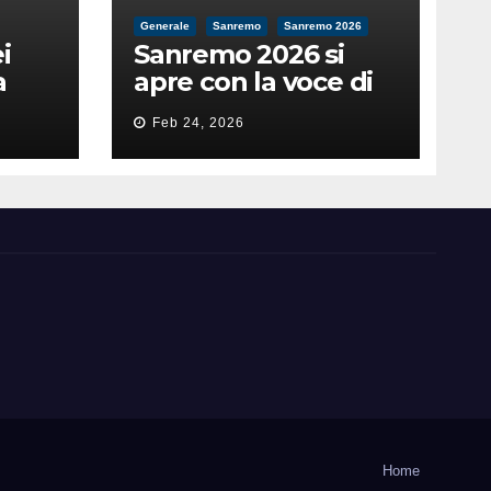
Generale
Sanremo
Sanremo 2026
i
Sanremo 2026 si
a
apre con la voce di
feso
Pippo Baudo
Feb 24, 2026
nità
Home