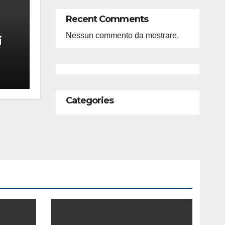
Recent Comments
Nessun commento da mostrare.
i
feso
ità
Categories