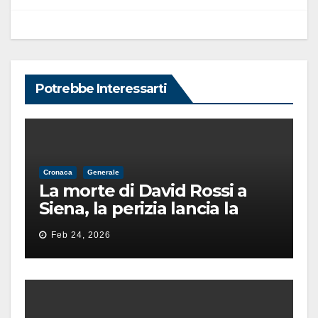
Potrebbe Interessarti
Cronaca
Generale
La morte di David Rossi a
Siena, la perizia lancia la
pista di un’intimidazione
Feb 24, 2026
finita male