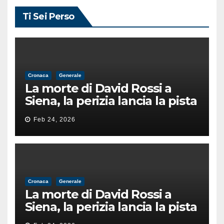
Ti Sei Perso
Cronaca
Generale
La morte di David Rossi a
Siena, la perizia lancia la pista
di un’intimidazione finita
Feb 24, 2026
male
Cronaca
Generale
La morte di David Rossi a
Siena, la perizia lancia la pista
di un’intimidazione finita