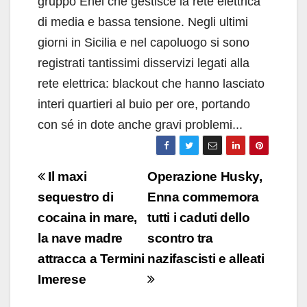
gruppo Enel che gestisce la rete elettrica
di media e bassa tensione. Negli ultimi
giorni in Sicilia e nel capoluogo si sono
registrati tantissimi disservizi legati alla
rete elettrica: blackout che hanno lasciato
interi quartieri al buio per ore, portando
con sé in dote anche gravi problemi...
Navigazione
Il maxi
Operazione Husky,
articoli
sequestro di
Enna commemora
cocaina in mare,
tutti i caduti dello
la nave madre
scontro tra
attracca a Termini
nazifascisti e alleati
Imerese