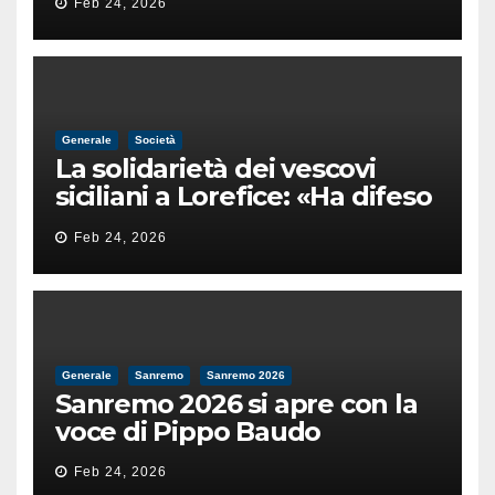
Feb 24, 2026
male
Generale
Società
La solidarietà dei vescovi
siciliani a Lorefice: «Ha difeso
il valore e la dignità
Feb 24, 2026
dell’umanità»
Generale
Sanremo
Sanremo 2026
Sanremo 2026 si apre con la
voce di Pippo Baudo
Feb 24, 2026