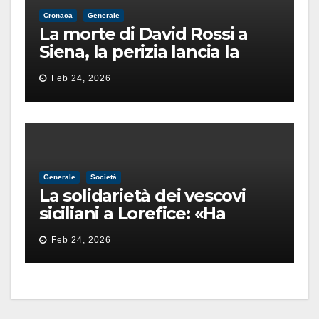
Cronaca
Generale
La morte di David Rossi a
Siena, la perizia lancia la
pista di un’intimidazione
Feb 24, 2026
finita male
Generale
Società
La solidarietà dei vescovi
siciliani a Lorefice: «Ha
difeso il valore e la dignità
Feb 24, 2026
dell’umanità»