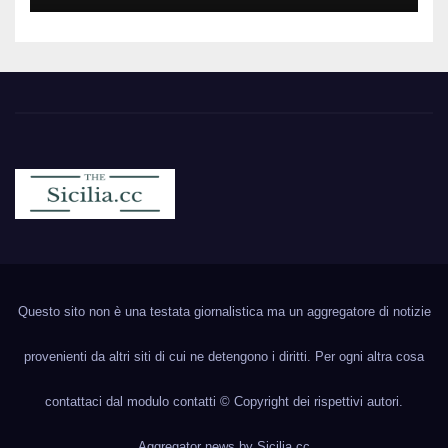
Sicilia.cc
Notizie cronaca politica ecc..
Questo sito non è una testata giornalistica ma un aggregatore di notizie
provenienti da altri siti di cui ne detengono i diritti. Per ogni altra cosa
contattaci dal modulo contatti © Copyright dei rispettivi autori.
Aggregator news by
Sicilia.cc