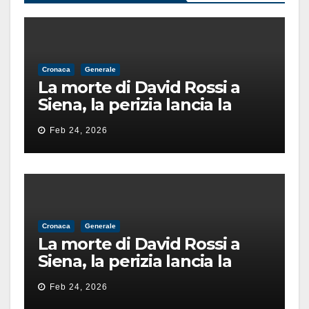
Cronaca
Generale
La morte di David Rossi a
Siena, la perizia lancia la
pista di un’intimidazione
Feb 24, 2026
finita male
Cronaca
Generale
La morte di David Rossi a
Siena, la perizia lancia la
pista di un’intimidazione
Feb 24, 2026
finita male