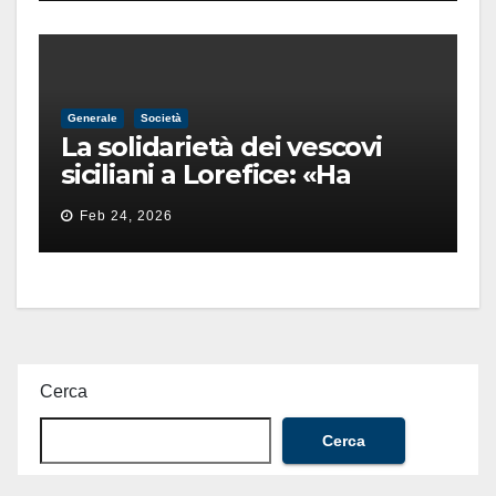
Generale
Società
La solidarietà dei vescovi
siciliani a Lorefice: «Ha
difeso il valore e la dignità
Feb 24, 2026
dell’umanità»
Cerca
Cerca