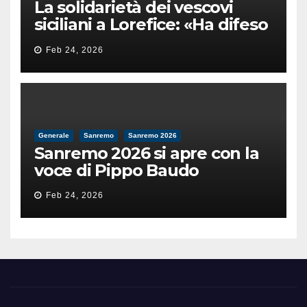
La solidarietà dei vescovi
siciliani a Lorefice: «Ha difeso
il valore e la dignità
Feb 24, 2026
dell’umanità»
Generale
Sanremo
Sanremo 2026
Sanremo 2026 si apre con la
voce di Pippo Baudo
Feb 24, 2026