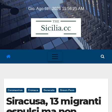
Skip
Gio. Ago 6th, 2026
11:56:26 AM
to
content
Coronavirus
Cronaca
Generale
Green Pass
Siracusa, 13 migranti
espulsi ma non