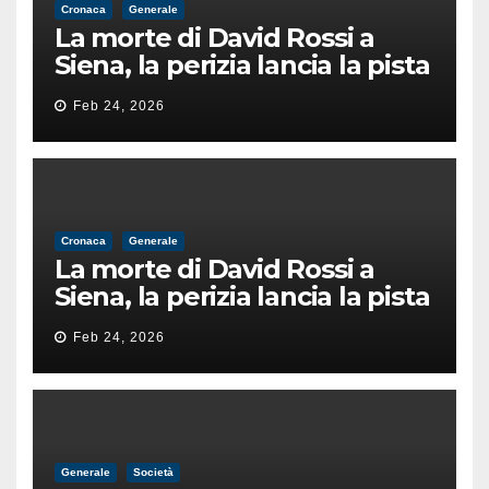
Cronaca
Generale
La morte di David Rossi a
Siena, la perizia lancia la pista
di un’intimidazione finita
Feb 24, 2026
male
Cronaca
Generale
La morte di David Rossi a
Siena, la perizia lancia la pista
di un’intimidazione finita
Feb 24, 2026
male
Generale
Società