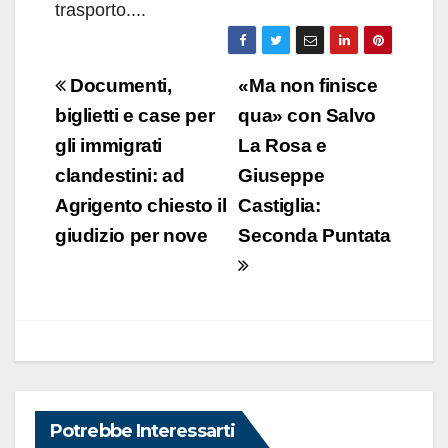
trasporto....
Navigazione
Documenti,
«Ma non finisce
articoli
biglietti e case per
qua» con Salvo
gli immigrati
La Rosa e
clandestini: ad
Giuseppe
Agrigento chiesto il
Castiglia:
giudizio per nove
Seconda Puntata
Potrebbe Interessarti