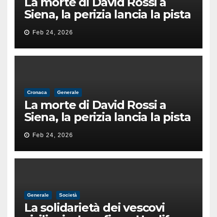
La morte di David Rossi a
Siena, la perizia lancia la pista
di un’intimidazione finita
Feb 24, 2026
male
Cronaca
Generale
La morte di David Rossi a
Siena, la perizia lancia la pista
di un’intimidazione finita
Feb 24, 2026
male
Generale
Società
La solidarietà dei vescovi