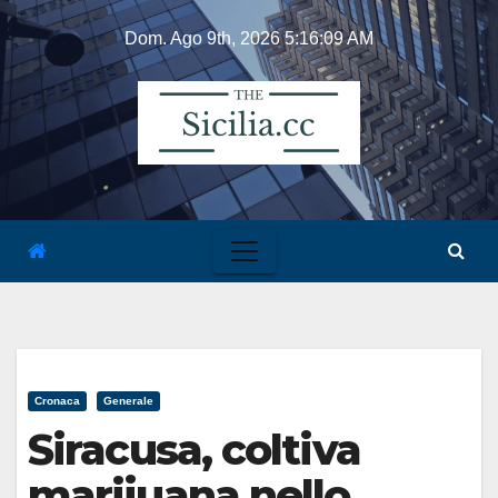
Skip
Dom. Ago 9th, 2026
5:16:09 AM
to
content
Cronaca
Generale
Siracusa, coltiva
marijuana nello