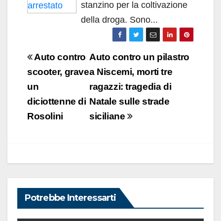
stanzino per la coltivazione
della droga. Sono...
Navigazione
Auto contro
Auto contro un pilastro
articoli
scooter, grave
a Niscemi, morti tre
un
ragazzi: tragedia di
diciottenne di
Natale sulle strade
Rosolini
siciliane
Potrebbe Interessarti