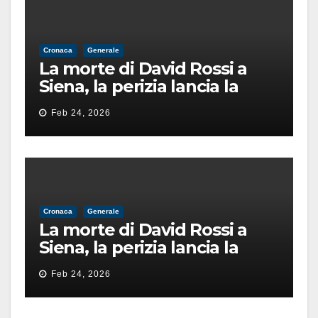
Cronaca
Generale
La morte di David Rossi a
Siena, la perizia lancia la
pista di un’intimidazione
Feb 24, 2026
finita male
Cronaca
Generale
La morte di David Rossi a
Siena, la perizia lancia la
pista di un’intimidazione
Feb 24, 2026
finita male