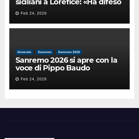
siciliani a Lorefice: «Ha difeso
il valore e la dignità
Feb 24, 2026
dell’umanità»
Generale
Sanremo
Sanremo 2026
Sanremo 2026 si apre con la
voce di Pippo Baudo
Feb 24, 2026