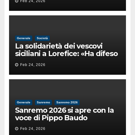
Feb 24, 2026
male
Generale
Società
La solidarietà dei vescovi
siciliani a Lorefice: «Ha difeso
il valore e la dignità
Feb 24, 2026
dell’umanità»
Generale
Sanremo
Sanremo 2026
Sanremo 2026 si apre con la
voce di Pippo Baudo
Feb 24, 2026