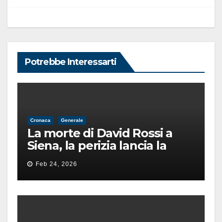
Potrebbe Interessarti
Cronaca
Generale
La morte di David Rossi a
Siena, la perizia lancia la
pista di un’intimidazione
Feb 24, 2026
finita male