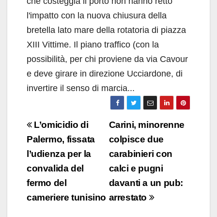
che costeggia il porto non hanno retto
l'impatto con la nuova chiusura della
bretella lato mare della rotatoria di piazza
XIII Vittime. Il piano traffico (con la
possibilità, per chi proviene da via Cavour
e deve girare in direzione Ucciardone, di
invertire il senso di marcia...
Navigazione
L’omicidio di
Carini, minorenne
articoli
Palermo, fissata
colpisce due
l’udienza per la
carabinieri con
convalida del
calci e pugni
fermo del
davanti a un pub:
cameriere tunisino
arrestato