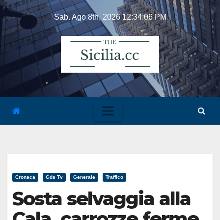
Skip
Sab. Ago 8th, 2026
12:34:06 PM
to
content
Cronaca
Gds Tv
Generale
Traffico
Sosta selvaggia alla
Cala, carrozze ferme