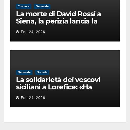
Cronaca
Generale
La morte di David Rossi a
Siena, la perizia lancia la
pista di un’intimidazione
Feb 24, 2026
finita male
Generale
Società
La solidarietà dei vescovi
siciliani a Lorefice: «Ha
difeso il valore e la dignità
Feb 24, 2026
dell’umanità»