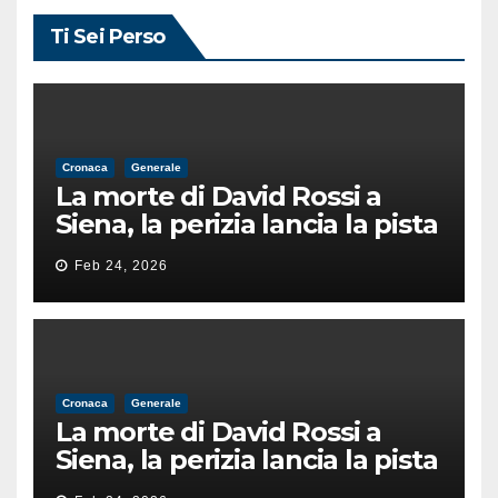
Ti Sei Perso
Cronaca
Generale
La morte di David Rossi a
Siena, la perizia lancia la pista
di un’intimidazione finita
Feb 24, 2026
male
Cronaca
Generale
La morte di David Rossi a
Siena, la perizia lancia la pista
di un’intimidazione finita