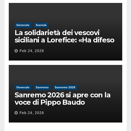
Generale
Società
La solidarietà dei vescovi
siciliani a Lorefice: «Ha difeso
il valore e la dignità
Feb 24, 2026
dell’umanità»
Generale
Sanremo
Sanremo 2026
Sanremo 2026 si apre con la
voce di Pippo Baudo
Feb 24, 2026