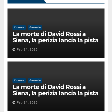
Cronaca
Generale
La morte di David Rossi a
Siena, la perizia lancia la pista
di un’intimidazione finita
Feb 24, 2026
male
Cronaca
Generale
La morte di David Rossi a
Siena, la perizia lancia la pista
di un’intimidazione finita
Feb 24, 2026
male