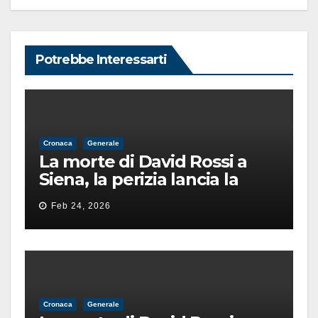
Potrebbe Interessarti
Cronaca
Generale
La morte di David Rossi a
Siena, la perizia lancia la
pista di un’intimidazione
Feb 24, 2026
finita male
Cronaca
Generale