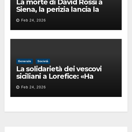
La morte di David Rossi a
Siena, la perizia lancia la
pista di un’intimidazione
Feb 24, 2026
finita male
Generale
Società
La solidarietà dei vescovi
siciliani a Lorefice: «Ha
difeso il valore e la dignità
Feb 24, 2026
dell’umanità»