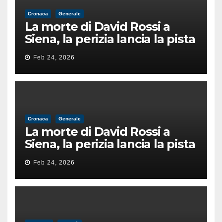
Cronaca
Generale
La morte di David Rossi a
Siena, la perizia lancia la pista
di un’intimidazione finita
Feb 24, 2026
male
Cronaca
Generale
La morte di David Rossi a
Siena, la perizia lancia la pista
di un’intimidazione finita
Feb 24, 2026
male