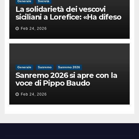
Generale
Società
La solidarietà dei vescovi
siciliani a Lorefice: «Ha difeso
il valore e la dignità
Feb 24, 2026
dell’umanità»
Generale
Sanremo
Sanremo 2026
Sanremo 2026 si apre con la
voce di Pippo Baudo
Feb 24, 2026