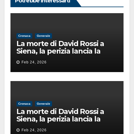
Potrebbe Interessarti
Cronaca
Generale
La morte di David Rossi a
Siena, la perizia lancia la
pista di un’intimidazione
Feb 24, 2026
finita male
Cronaca
Generale
La morte di David Rossi a
Siena, la perizia lancia la
pista di un’intimidazione
Feb 24, 2026
finita male