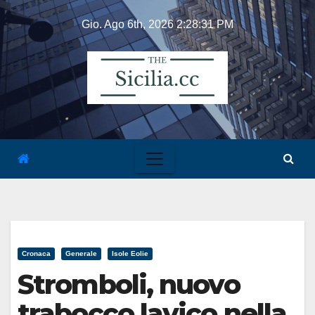
Skip
Gio. Ago 6th, 2026
2:28:31 PM
to
content
Cronaca
Generale
Isole Eolie
Stromboli, nuovo
trabocco lavico nella