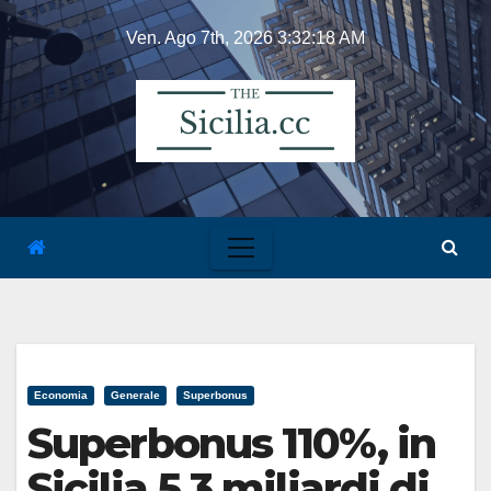
Skip
Ven. Ago 7th, 2026
3:32:18 AM
to
content
Economia
Generale
Superbonus
Superbonus 110%, in
Sicilia 5,3 miliardi di