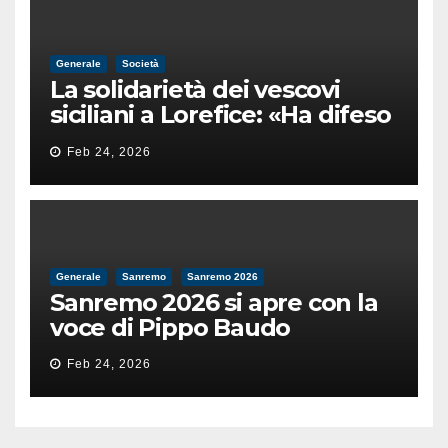
Generale
Società
La solidarietà dei vescovi
siciliani a Lorefice: «Ha difeso
il valore e la dignità
Feb 24, 2026
dell’umanità»
Generale
Sanremo
Sanremo 2026
Sanremo 2026 si apre con la
voce di Pippo Baudo
Feb 24, 2026