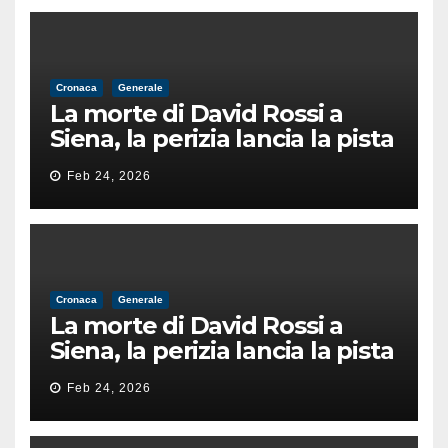
Cronaca
Generale
La morte di David Rossi a
Siena, la perizia lancia la pista
di un’intimidazione finita
Feb 24, 2026
male
Cronaca
Generale
La morte di David Rossi a
Siena, la perizia lancia la pista
di un’intimidazione finita
Feb 24, 2026
male