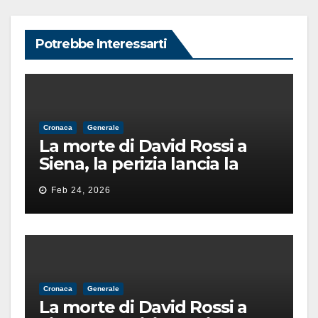
Potrebbe Interessarti
Cronaca
Generale
La morte di David Rossi a
Siena, la perizia lancia la
pista di un’intimidazione
Feb 24, 2026
finita male
Cronaca
Generale
La morte di David Rossi a