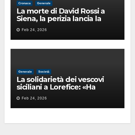
Cronaca
Generale
La morte di David Rossi a
Siena, la perizia lancia la
pista di un’intimidazione
Feb 24, 2026
finita male
Generale
Società
La solidarietà dei vescovi
siciliani a Lorefice: «Ha
difeso il valore e la dignità
Feb 24, 2026
dell’umanità»