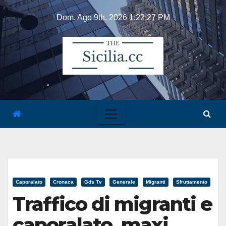
Skip
Dom. Ago 9th, 2026
1:22:28 PM
to
content
Caporalato
Cronaca
Gds Tv
Generale
Migranti
Sfruttamento
Traffico di migranti e
caporalato, maxi