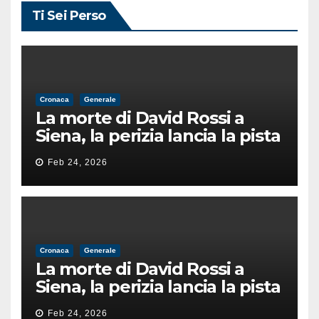
Ti Sei Perso
Cronaca
Generale
La morte di David Rossi a
Siena, la perizia lancia la pista
di un’intimidazione finita
Feb 24, 2026
male
Cronaca
Generale
La morte di David Rossi a
Siena, la perizia lancia la pista
di un’intimidazione finita
Feb 24, 2026