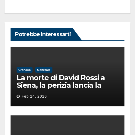
Potrebbe Interessarti
Cronaca
Generale
La morte di David Rossi a
Siena, la perizia lancia la
pista di un’intimidazione
Feb 24, 2026
finita male