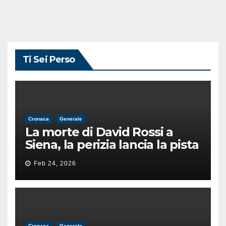
Ti Sei Perso
Cronaca
Generale
La morte di David Rossi a
Siena, la perizia lancia la pista
di un’intimidazione finita
Feb 24, 2026
male
Cronaca
Generale