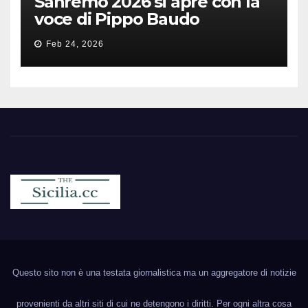
Sanremo 2026 si apre con la
voce di Pippo Baudo
Feb 24, 2026
Sicilia.cc
Notizie cronaca politica ecc..
Questo sito non è una testata giornalistica ma un aggregatore di notizie
provenienti da altri siti di cui ne detengono i diritti. Per ogni altra cosa