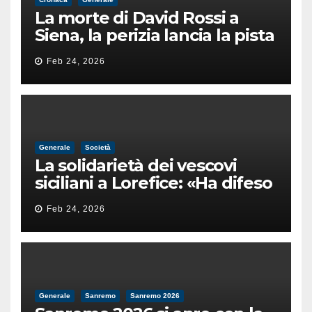
La morte di David Rossi a
Siena, la perizia lancia la pista
di un’intimidazione finita
Feb 24, 2026
male
Generale
Società
La solidarietà dei vescovi
siciliani a Lorefice: «Ha difeso
il valore e la dignità
Feb 24, 2026
dell’umanità»
Generale
Sanremo
Sanremo 2026