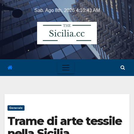
Skip
Sab. Ago 8th, 2026
4:10:44 AM
to
content
Generale
Trame di arte tessile
nella Sicilia