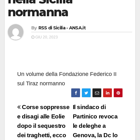
normanna
By
RSS di Sicilia - ANSA.it
GIU 20, 2023
Un volume della Fondazione Federico II
sul Tiraz normanno
Navigazione
Corse soppresse
Il sindaco di
articoli
e disagi alle Eolie
Partinico revoca
dopo il sequestro
le deleghe a
dei traghetti, ecco
Genova, la Dc lo