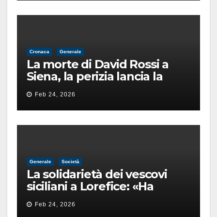
Cronaca
Generale
La morte di David Rossi a
Siena, la perizia lancia la
pista di un’intimidazione
Feb 24, 2026
finita male
Generale
Società
La solidarietà dei vescovi
siciliani a Lorefice: «Ha
difeso il valore e la dignità
Feb 24, 2026
dell’umanità»