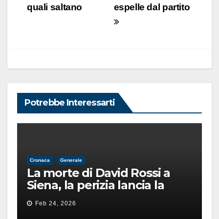
quali saltano
espelle dal partito
Potrebbe Interessarti
Cronaca
Generale
La morte di David Rossi a
Siena, la perizia lancia la
pista di un’intimidazione
Feb 24, 2026
finita male