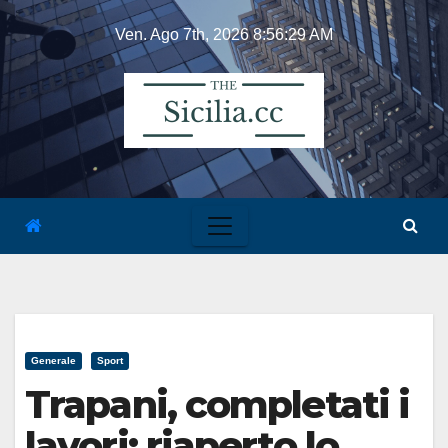
Skip
Ven. Ago 7th, 2026
8:56:29 AM
to
content
Generale
Sport
Trapani, completati i
lavori: riaperto lo