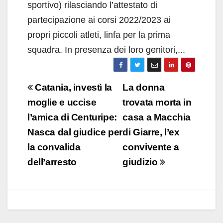
sportivo) rilasciando l’attestato di
partecipazione ai corsi 2022/2023 ai
propri piccoli atleti, linfa per la prima
squadra. In presenza dei loro genitori,...
Navigazione
Catania, investì la
La donna
articoli
moglie e uccise
trovata morta in
l’amica di Centuripe:
casa a Macchia
Nasca dal giudice per
di Giarre, l’ex
la convalida
convivente a
dell’arresto
giudizio