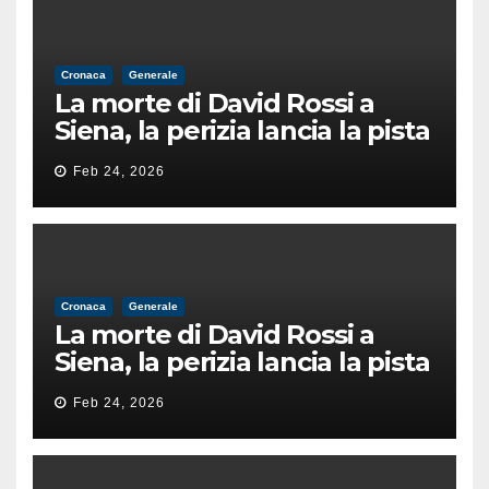
Cronaca
Generale
La morte di David Rossi a
Siena, la perizia lancia la pista
di un’intimidazione finita
Feb 24, 2026
male
Cronaca
Generale
La morte di David Rossi a
Siena, la perizia lancia la pista
di un’intimidazione finita
Feb 24, 2026
male