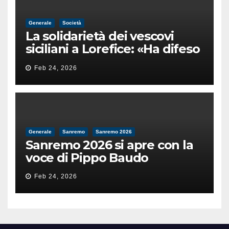
Generale
Società
La solidarietà dei vescovi
siciliani a Lorefice: «Ha difeso
il valore e la dignità
Feb 24, 2026
dell’umanità»
Generale
Sanremo
Sanremo 2026
Sanremo 2026 si apre con la
voce di Pippo Baudo
Feb 24, 2026