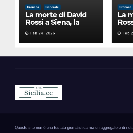
Cronaca
Generale
Cronaca
La morte di David
La m
Rossi a Siena, la
Ross
perizia lancia la
peri
Feb 24, 2026
Feb 2
pista di
pist
un’intimidazione
un’i
finita male
fini
Sicilia.cc
Notizie cronaca politica ecc..
Questo sito non è una testata giornalistica ma un aggregatore di notizie