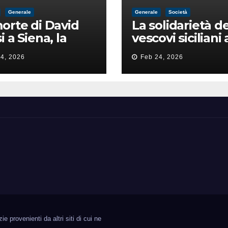
Generale
Generale
Società
orte di David
La solidarietà de
i a Siena, la
vescovi siciliani 
zia lancia la
Lorefice: «Ha di
4, 2026
Feb 24, 2026
a di
il valore e la dig
ntimidazione
dell’umanità»
ta male
 provenienti da altri siti di cui ne