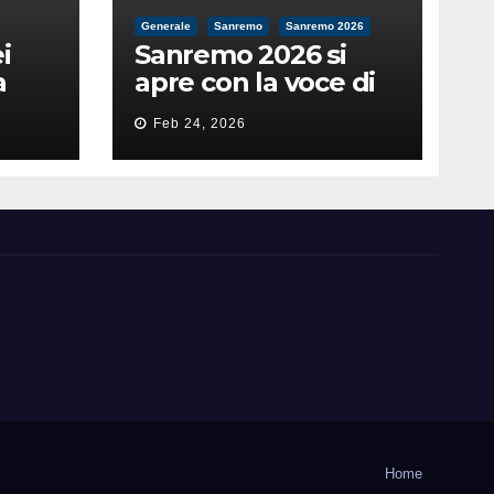
Generale
Sanremo
Sanremo 2026
i
Sanremo 2026 si
a
apre con la voce di
feso
Pippo Baudo
Feb 24, 2026
nità
Home