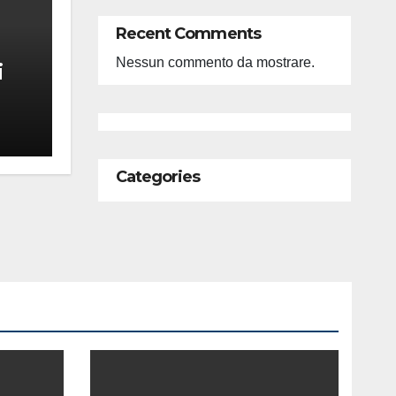
Recent Comments
Nessun commento da mostrare.
i
feso
ità
Categories