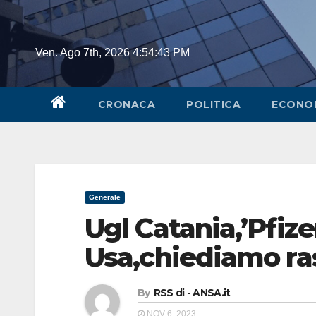
Skip
to
content
Ven. Ago 7th, 2026
4:54:44 PM
CRONACA
POLITICA
ECONO
Generale
Ugl Catania,’Pfize
Usa,chiediamo ras
By
RSS di - ANSA.it
NOV 6, 2023