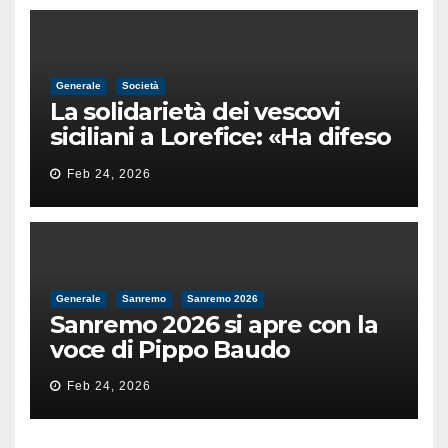
Generale
Società
La solidarietà dei vescovi
siciliani a Lorefice: «Ha difeso
il valore e la dignità
Feb 24, 2026
dell’umanità»
Generale
Sanremo
Sanremo 2026
Sanremo 2026 si apre con la
voce di Pippo Baudo
Feb 24, 2026