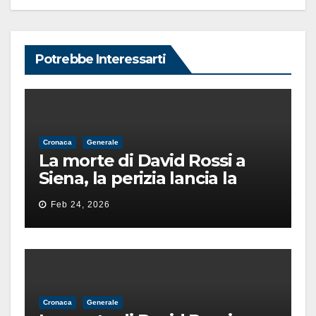
Potrebbe Interessarti
Cronaca
Generale
La morte di David Rossi a
Siena, la perizia lancia la
pista di un’intimidazione
Feb 24, 2026
finita male
Cronaca
Generale