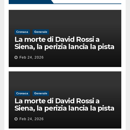
Cronaca
Generale
La morte di David Rossi a
Siena, la perizia lancia la pista
di un’intimidazione finita
Feb 24, 2026
male
Cronaca
Generale
La morte di David Rossi a
Siena, la perizia lancia la pista
di un’intimidazione finita
Feb 24, 2026
male