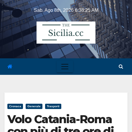
Skip
Sab. Ago 8th, 2026
6:38:25 AM
to
content
Cronaca
Generale
Trasporti
Volo Catania-Roma
con più di tre ore di