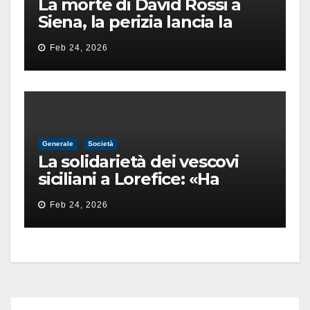
La morte di David Rossi a
Siena, la perizia lancia la
pista di un’intimidazione
Feb 24, 2026
finita male
Generale
Società
La solidarietà dei vescovi
siciliani a Lorefice: «Ha
difeso il valore e la dignità
Feb 24, 2026
dell’umanità»