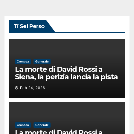
Ti Sei Perso
Cronaca
Generale
La morte di David Rossi a
Siena, la perizia lancia la pista
di un’intimidazione finita
Feb 24, 2026
male
Cronaca
Generale
La morte di David Rossi a