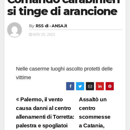
si tinge di arancione
By
RSS di - ANSA.it
NOV 25, 2023
Nelle caserme luoghi ascolto protetti delle
vittime
Navigazione
Palermo, il vento
Assaltò un
articoli
causa danni al centro
centro
allenamenti di Torretta:
scommesse
palestra e spogliatoi
a Catania,