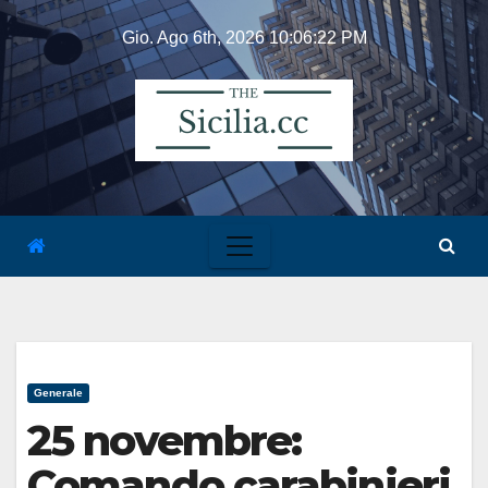
Skip
Gio. Ago 6th, 2026
10:06:22 PM
to
content
Generale
25 novembre:
Comando carabinieri