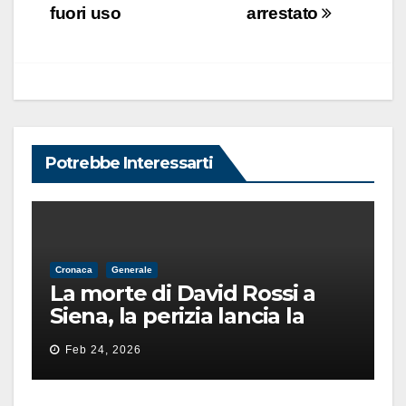
fuori uso
arrestato
Potrebbe Interessarti
Cronaca
Generale
La morte di David Rossi a
Siena, la perizia lancia la
pista di un’intimidazione
Feb 24, 2026
finita male