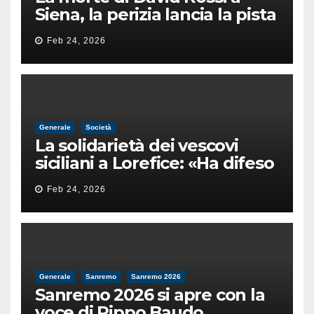
Siena, la perizia lancia la pista
di un’intimidazione finita
Feb 24, 2026
male
Generale
Società
La solidarietà dei vescovi
siciliani a Lorefice: «Ha difeso
il valore e la dignità
Feb 24, 2026
dell’umanità»
Generale
Sanremo
Sanremo 2026
Sanremo 2026 si apre con la
voce di Pippo Baudo