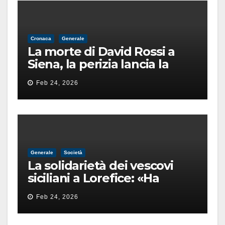
Cronaca
Generale
La morte di David Rossi a
Siena, la perizia lancia la
pista di un’intimidazione
Feb 24, 2026
finita male
Generale
Società
La solidarietà dei vescovi
siciliani a Lorefice: «Ha
difeso il valore e la dignità
Feb 24, 2026
dell’umanità»