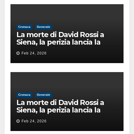
Cronaca
Generale
La morte di David Rossi a
Siena, la perizia lancia la
pista di un’intimidazione
Feb 24, 2026
finita male
Cronaca
Generale
La morte di David Rossi a
Siena, la perizia lancia la
pista di un’intimidazione
Feb 24, 2026
finita male