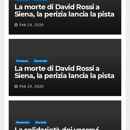
La morte di David Rossi a
Siena, la perizia lancia la pista
di un’intimidazione finita
Feb 24, 2026
male
Cronaca
Generale
La morte di David Rossi a
Siena, la perizia lancia la pista
di un’intimidazione finita
Feb 24, 2026
male
Generale
Società
La solidarietà dei vescovi