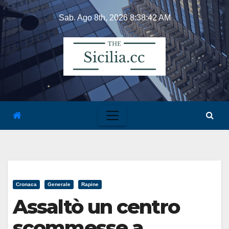
Skip
Sab. Ago 8th, 2026
8:38:42 AM
to
content
Cronaca
Generale
Rapine
Assaltò un centro
scommesse a