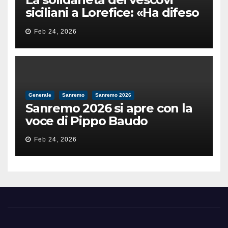
siciliani a Lorefice: «Ha difeso
il valore e la dignità
Feb 24, 2026
dell’umanità»
Generale
Sanremo
Sanremo 2026
Sanremo 2026 si apre con la
voce di Pippo Baudo
Feb 24, 2026