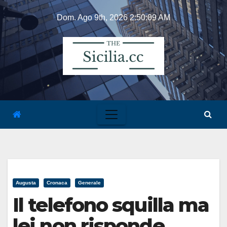
Skip
Dom. Ago 9th, 2026
2:50:09 AM
to
content
Augusta
Cronaca
Generale
Il telefono squilla ma
lei non risponde,