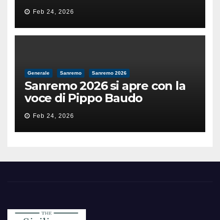
il valore e la dignità
Feb 24, 2026
dell’umanità»
Generale
Sanremo
Sanremo 2026
Sanremo 2026 si apre con la
voce di Pippo Baudo
Feb 24, 2026