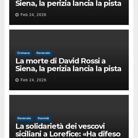
Siena, la perizia lancia la pista
di un’intimidazione finita
Feb 24, 2026
male
Cronaca
Generale
La morte di David Rossi a
Siena, la perizia lancia la pista
di un’intimidazione finita
Feb 24, 2026
male
Generale
Società
La solidarietà dei vescovi
siciliani a Lorefice: «Ha difeso