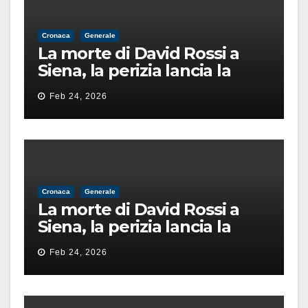
Cronaca
Generale
La morte di David Rossi a
Siena, la perizia lancia la
pista di un’intimidazione
Feb 24, 2026
finita male
Cronaca
Generale
La morte di David Rossi a
Siena, la perizia lancia la
pista di un’intimidazione
Feb 24, 2026
finita male