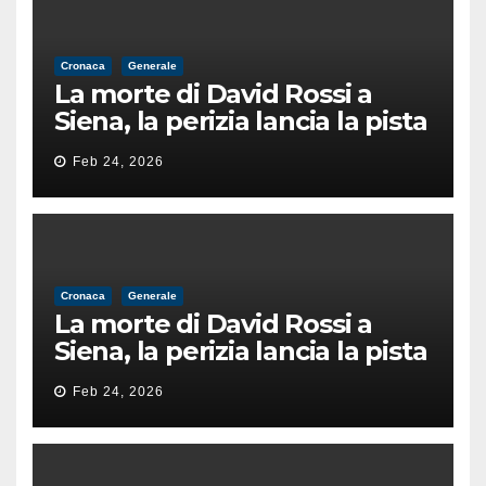
Cronaca
Generale
La morte di David Rossi a
Siena, la perizia lancia la pista
di un’intimidazione finita
Feb 24, 2026
male
Cronaca
Generale
La morte di David Rossi a
Siena, la perizia lancia la pista
di un’intimidazione finita
Feb 24, 2026
male