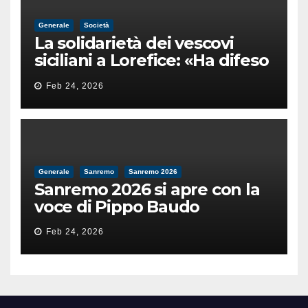
Generale
Società
La solidarietà dei vescovi
siciliani a Lorefice: «Ha difeso
il valore e la dignità
Feb 24, 2026
dell’umanità»
Generale
Sanremo
Sanremo 2026
Sanremo 2026 si apre con la
voce di Pippo Baudo
Feb 24, 2026