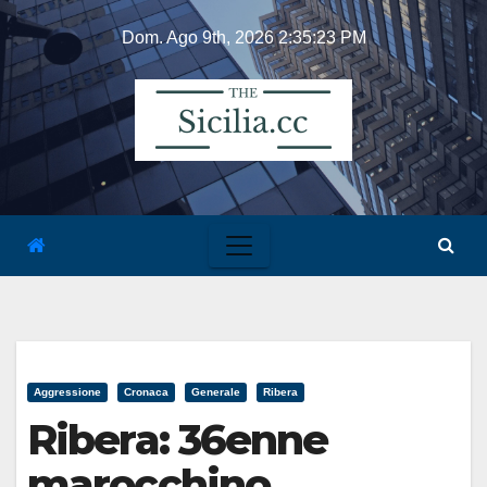
Skip
Dom. Ago 9th, 2026
2:35:23 PM
to
content
Aggressione
Cronaca
Generale
Ribera
Ribera: 36enne
marocchino